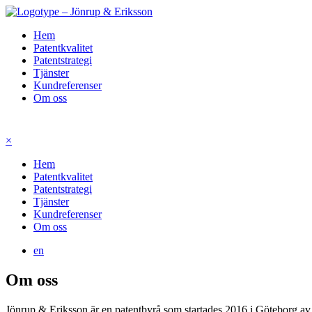
Hem
Patentkvalitet
Patentstrategi
Tjänster
Kundreferenser
Om oss
×
Hem
Patentkvalitet
Patentstrategi
Tjänster
Kundreferenser
Om oss
en
Om oss
Jönrup & Eriksson är en patentbyrå som startades 2016 i Göteborg 