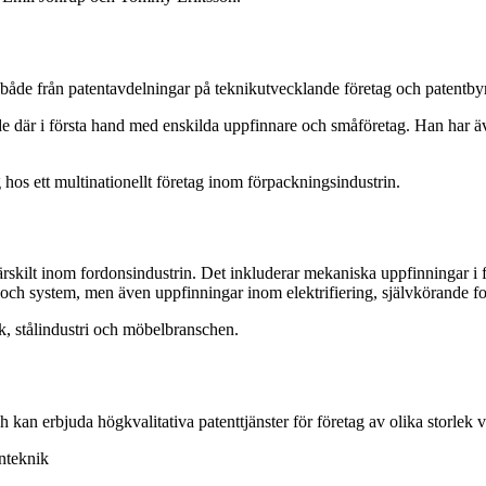
både från patentavdelningar på teknikutvecklande företag och patentbyr
 där i första hand med enskilda uppfinnare och småföretag. Han har äve
 hos ett multinationellt företag inom förpackningsindustrin.
särskilt inom fordonsindustrin. Det inkluderar mekaniska uppfinningar 
ch system, men även uppfinningar inom elektrifiering, självkörande for
, stålindustri och möbelbranschen.
h kan erbjuda högkvalitativa patenttjänster för företag av olika storl